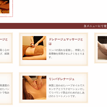
ージと
ドレナージュマッサージと
は
高く心や
リンパの流れを促進し、停留した
げ、経路
老廃物を排泄させムクミをとりま
す。
リンパドレナージュ
高濃度の
体質に合わせたハーブオイルでス
せたバン
キンケアとリラクゼーションそし
トで包み
てリバウンド防止のためのおしあ
げのトリートメントです。