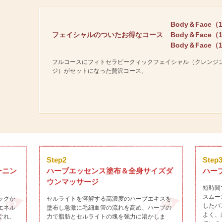
Body＆Face（1
フェイシャルのついたお得なコース
Body＆Face（1
Body＆Face（1
フルコースにフィトセラピークィックフェイシャル（クレンジ
ジ）がセットになった贅沢コース。
Step2
Step
ーニン
ハーブエッセンス塗布＆全身サイズダ
ハー
ウンマッサージ
短時間
スムー
ックか
セルライトを溶解する高濃度のハーブエキスを
したバ
エネル
塗布し急激に毛細血管の流れを高め、ハーブの
よく、
ぐれ、
力で脂肪とセルライトの塊を強力に溶かしま