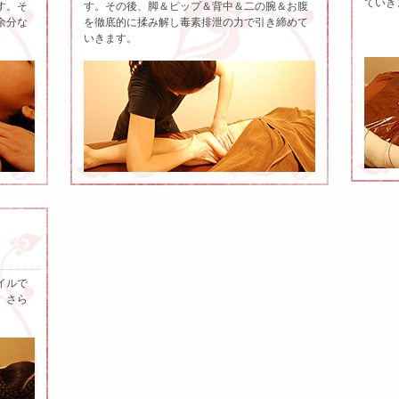
ていき
す。そ
す。その後、脚＆ピップ＆背中＆二の腕＆お腹
余分な
を徹底的に揉み解し毒素排泄の力で引き締めて
いきます。
イルで
、さら