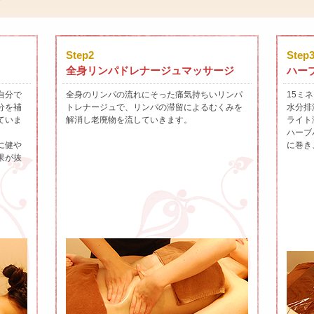
Step2
Step
全身リンパドレナージュマッサージ
ハー
自分で
全身のリンパの流れにそった痛気持ちいリンパ
15ミ
分を補
トレナージュで、リンパの滞留によるむくみを
水分排
ていま
解消し老廃物を流していきます。
ライト
ハーブ
に健や
に巻き
果が抜