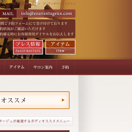
ロン 【En Avantageux】 アン ヴィアンタージュ オススメ