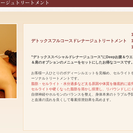
デトックスフルコースドレナージュトリートメント
”デトックススペシャルドレナージュコース”にDeepお腹＆ウ
＆肩のオプションのメニューをセットにしたお得なコースです
お客様一人ひとりのボディーシルエットを見極め、セルライト
ーソナルトリートメントです。
脂肪・セルライト・水分過多など太る原因や体質を徹底的に追
セルライトや硬くなった脂肪を溶かし排泄し、リバウンドしに
自律神経やホルモンのバランスを整え、身体本来のトラブル予
と血液の流れを良くして毒素排泄効果を高めます。