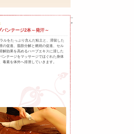
--
>
3
ブバンテージ2本～発汗～
ネラルをたっぷり含んだ粘土と、滞留した
泄の促進、脂肪分解と燃焼の促進、セル
溶解効果を高めるハーブエキスに浸した
バンテージをマッサージでほぐれた身体
、毒素を体外へ排泄していきます。