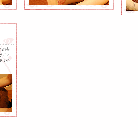
れの滞
げてフ
キリ小