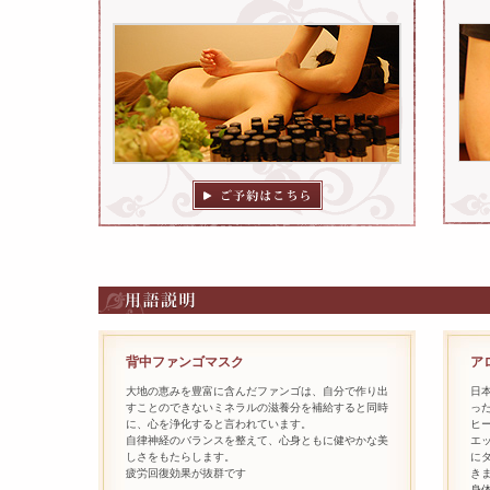
背中ファンゴマスク
ア
大地の恵みを豊富に含んだファンゴは、自分で作り出
日
すことのできないミネラルの滋養分を補給すると同時
っ
に、心を浄化すると言われています。
ヒー
自律神経のバランスを整えて、心身ともに健やかな美
エ
しさをもたらします。
に
疲労回復効果が抜群です
き
身