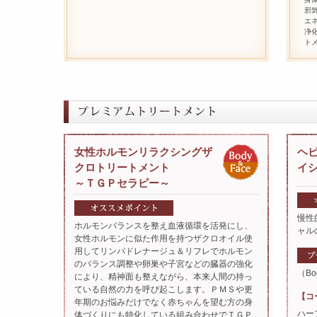
邪
エ
浄
ト
女性ホルモンリラクシングザ
ヘ
クロトリートメント
イ
～ＴＧＰセラピー～
慢性
ホルモンバランスを整え血液循環を活発にし、
ャル
女性ホルモンに似た作用を持つザクロオイル使
用してリンパドレナージュ＆リフレでホルモン
のバランス調整や卵巣や子宮などの臓器の強化
（Bo
により、精神面も整えながら、本来人間の持っ
ている自然の力を呼び起こします。ＰＭＳや更
【コ
年期のお悩みだけでなく赤ちゃんを望む方の身
ハー
体づくりにも特化している組み合わせでＴＧＰ