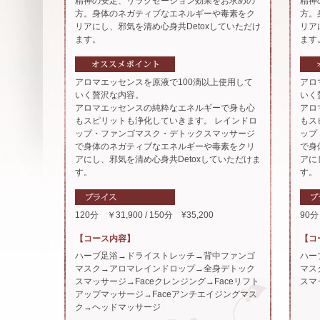
精神の安定、リラクゼーション効果をお求めの
精神
方。身体のネガティブなエネルギーや毒素をク
方。
リアにし、邪気を清め心身共Detoxしていただけ
リア
ます。
ます
アロマエッセンスを原液で100滴以上使用して
アロ
いく贅沢な内容。
いく
アロマエッセンスの純粋なエネルギーで身も心
アロ
もスピリットも浄化していきます。 レインドロ
もス
ップ・ファンゴマスク・デトックスマッサージ
ップ
で身体のネガティブなエネルギーや毒素をクリ
で身
アにし、邪気を清め心身共Detoxしていただけま
アに
す。
す。
120分 ￥31,900 / 150分 ¥35,200
90分
【コース内容】
【コ
ハーブ足浴→ドライストレッチ→背中ファンゴ
ハー
マスク→アロマレインドロップ→全身デトック
マス
スマッサージ→Faceクレンジング→Faceリフト
スマ
アップマッサージ→Faceアンチエイジングマス
ク→ヘッドマッサージ