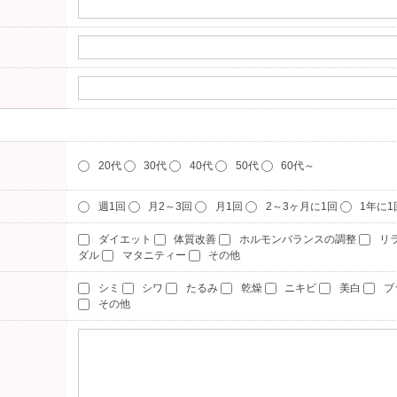
20代
30代
40代
50代
60代～
週1回
月2～3回
月1回
2～3ヶ月に1回
1年に
ダイエット
体質改善
ホルモンバランスの調整
リ
ダル
マタニティー
その他
シミ
シワ
たるみ
乾燥
ニキビ
美白
ブ
その他