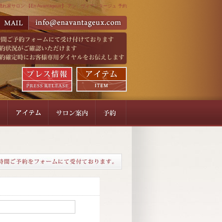
れ家サロン 【En Avantageux】 アン ヴィアンタージュ 予約