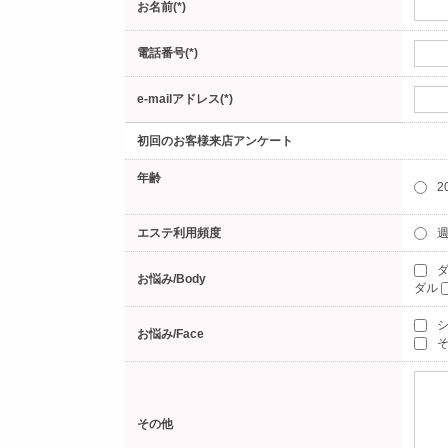
お名前(*)
電話番号(*)
e-mailアドレス(*)
初回のお客様来店アンケート
年齢
2
エステ利用頻度
週
ダ
お悩み/Body
ダル
お悩み/Face
そ
その他