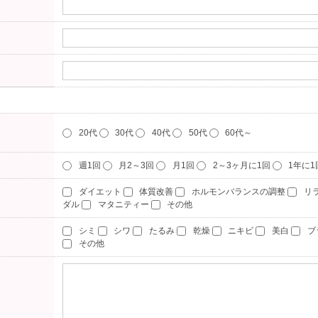
20代
30代
40代
50代
60代～
週1回
月2～3回
月1回
2～3ヶ月に1回
1年に
ダイエット
体質改善
ホルモンバランスの調整
リ
ダル
マタニティー
その他
シミ
シワ
たるみ
乾燥
ニキビ
美白
ブ
その他