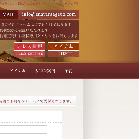
れ家サロン 【En Avantageux】 アン ヴィアンタージュ 予約