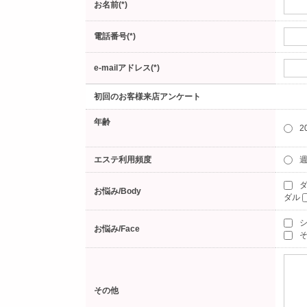
お名前(*)
電話番号(*)
e-mailアドレス(*)
初回のお客様来店アンケート
年齢
2
エステ利用頻度
週
ダ
お悩み/Body
ダル
お悩み/Face
そ
その他