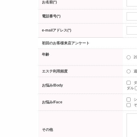
お名前(*)
電話番号(*)
e-mailアドレス(*)
初回のお客様来店アンケート
年齢
2
エステ利用頻度
週
ダ
お悩み/Body
ダル
お悩み/Face
そ
その他