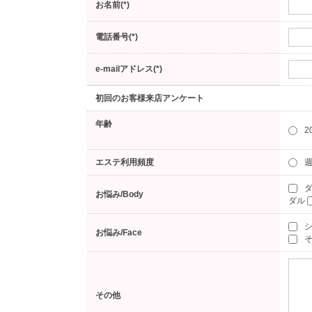
お名前(*)
電話番号(*)
e-mailアドレス(*)
初回のお客様来店アンケート
年齢
2
エステ利用頻度
週
ダ
お悩み/Body
ダル
お悩み/Face
そ
その他