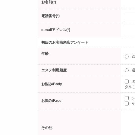
お名前(*)
電話番号(*)
e-mailアドレス(*)
初回のお客様来店アンケート
年齢
2
エステ利用頻度
週
ダ
お悩み/Body
ダル
お悩み/Face
そ
その他