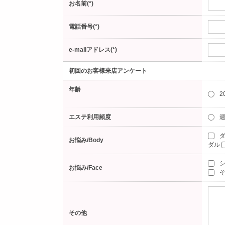
お名前(*)
電話番号(*)
e-mailアドレス(*)
初回のお客様来店アンケート
年齢
2
エステ利用頻度
週
ダ
お悩み/Body
ダル
お悩み/Face
そ
その他